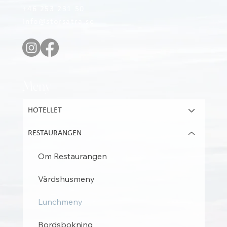
+46 253 231 50
info@storsatra.se
Meny
HOTELLET
RESTAURANGEN
Om Restaurangen
Värdshusmeny
Lunchmeny
Bordsbokning