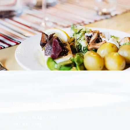
Storsätra Fjällhotell
Grövelsjövägen 401
797 92 IDRE