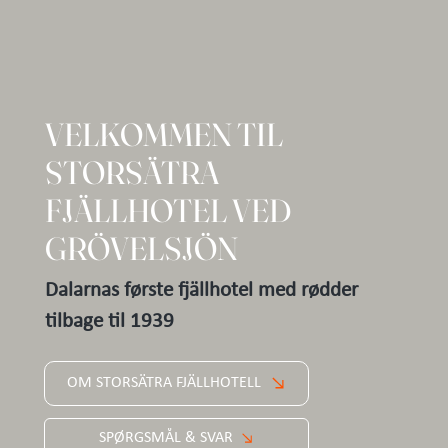
VELKOMMEN TIL
STORSÄTRA
FJÄLLHOTEL VED
GRÖVELSJÖN
Dalarnas første fjällhotel med rødder
tilbage til 1939
OM STORSÄTRA FJÄLLHOTELL
SPØRGSMÅL & SVAR