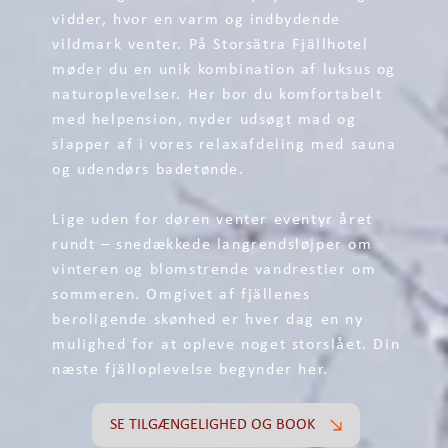
vidder, hvor en varm og indbydende
vildmark venter. På Storsätra Fjällhotel
møder du en unik kombination af luksus og
naturoplevelser. Her bor du komfortabelt
med helpension, nyder udsøgt mad og
slapper af i vores relaxafdeling med sauna
og udendørs badetønde.
Lige uden for døren venter eventyr året
rundt – snedækkede langrendsløjper om
vinteren og blomstrende vandrestier om
sommeren. Omgivet af fjällenes
beroligende skønhed er hver dag en ny
mulighed for at opleve noget storslået. Din
næste fjälloplevelse begynder her.
SE TILGÆNGELIGHED OG BOOK