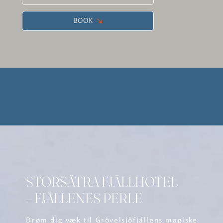
BOOK
STORSÄTRA FJÄLLHOTEL
– FJÄLLENES PERLE
Drøm dig væk til Grövelsjöfjällens magiske