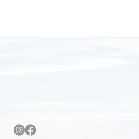
Storsätra Fjällhotell
Grövelsjövägen 401
797 92 IDRE
+46 253 231 50
info@storsatra.se