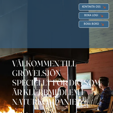
KONTAKTA OSS
BOKA LOGI
BOKA BORD
VÄLKOMMEN TILL
GRÖVELSJÖN –
SPECIELLT FÖR DIG SOM
ÄR KLUBBMEDLEM I
NATURKOMPANIET