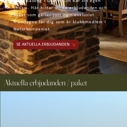
Varje säsong i Grövelsjön har sin egen
charm. Här hittar du de erbjudanden och
paket som gäller just nu – exklusivt
framtagna för dig som är klubbmedlem i
Naturkompaniet.
SE AKTUELLA ERBJUDANDEN
Aktuella erbjudanden / paket