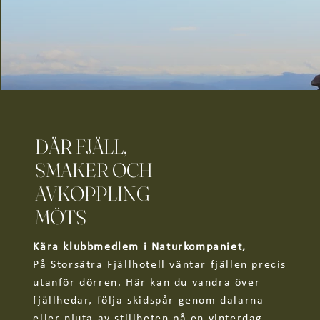
DÄR FJÄLL,
SMAKER OCH
AVKOPPLING
MÖTS
Kära klubbmedlem i Naturkompaniet,
På Storsätra Fjällhotell väntar fjällen precis
utanför dörren. Här kan du vandra över
fjällhedar, följa skidspår genom dalarna
Vandringsvecka - Utmanande
eller njuta av stillheten på en vinterdag.