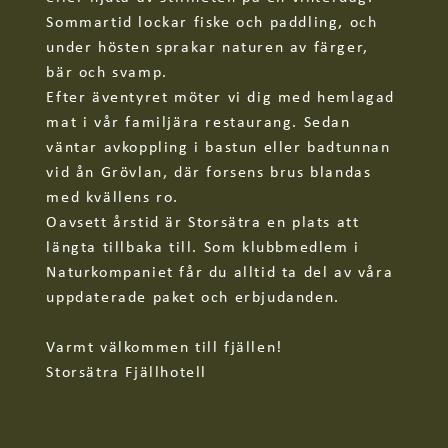
Sommartid lockar fiske och paddling, och
23-30/8
under hösten sprakar naturen av färger,
För dig som vill ha dagslånga turer med mer lutning och längre 
bär och svamp.
vandringar väntar relax och trerätters middag i restaurangen.
Efter äventyret möter vi dig med hemlagad
mat i vår familjära restaurang. Sedan
väntar avkoppling i bastun eller badtunnan
vid ån Grövlan, där forsens brus blandas
med kvällens ro.
Oavsett årstid är Storsätra en plats att
längta tillbaka till. Som klubbmedlem i
Naturkompaniet får du alltid ta del av våra
uppdaterade paket och erbjudanden.
Varmt välkommen till fjällen!
Storsätra Fjällhotell